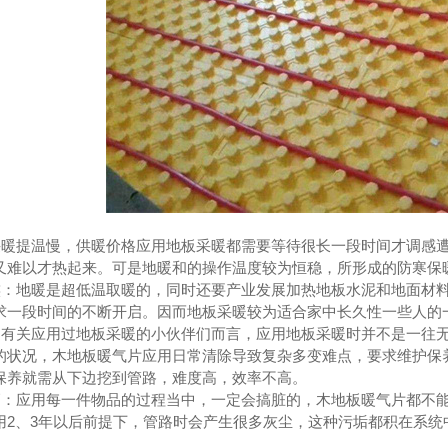
提温慢，供暖价格应用地板采暖都需要等待很长一段时间才调感遭
又难以才热起来。可是地暖和的操作温度较为恒稳，所形成的防寒保
地暖是超低温取暖的，同时还要产业发展加热地板水泥和地面材料
求一段时间的不断开启。因而地板采暖较为适合家中长久性一些人的
关应用过地板采暖的小伙伴们而言，应用地板采暖时并不是一往无
*温暖的状况，木地板暖气片应用日常清除导致复杂多变难点，要求维护
保养就需从下边挖到管路，难度高，效率不高。
应用每一件物品的过程当中，一定会搞脏的，木地板暖气片都不能
用2、3年以后前提下，管路时会产生很多灰尘，这种污垢都积在系