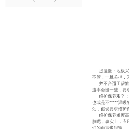
提温慢：地板采暖
不管，一旦关掉，
并不合适工薪族：
速率会慢一些，要
维护保养艰辛：有
也或是不****
劲，假设要求维护
维护保养难度高：
脏呢，事实上，应
们的而言也很难。