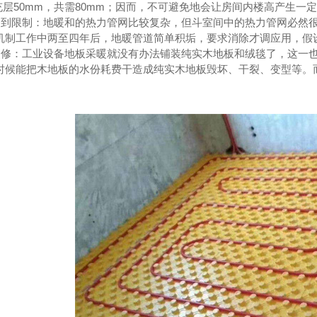
充层50mm，共需80mm；因而，不可避免地会让房间内楼高产生一
限制：地暖和的热力管网比较复杂，但斗室间中的热力管网必然很
机制工作中两至四年后，地暖管道简单积垢，要求消除才调应用，假
：工业设备地板采暖就没有办法铺装纯实木地板和绒毯了，这一也
时候能把木地板的水份耗费干造成纯实木地板毁坏、干裂、变型等。而
参数
验收现场