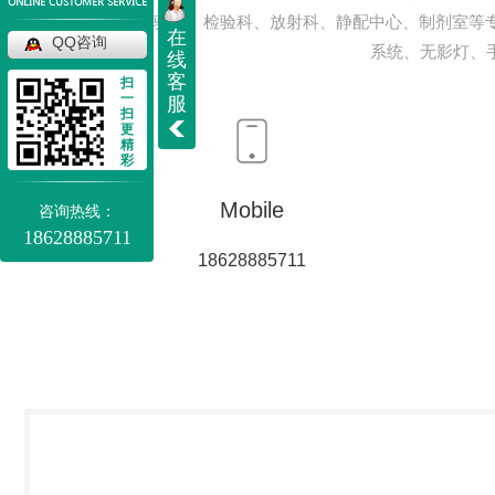
心、PCR实验室、检验科、放射科、静配中心、制剂室等
在
QQ咨询
系统、无影灯、
线
客
扫
一
服
扫
更
精
彩
Mobile
咨询热线：
18628885711
18628885711