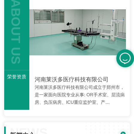
ABOUT US
荣誉资质
河南莱沃多医疗科技有限公司
河南莱沃多医疗科技有限公司成立于郑州市，
是一家面向医院专业从事: OR手术室、层流病
房、负压病房、ICU重症监护室、产…
NEWS