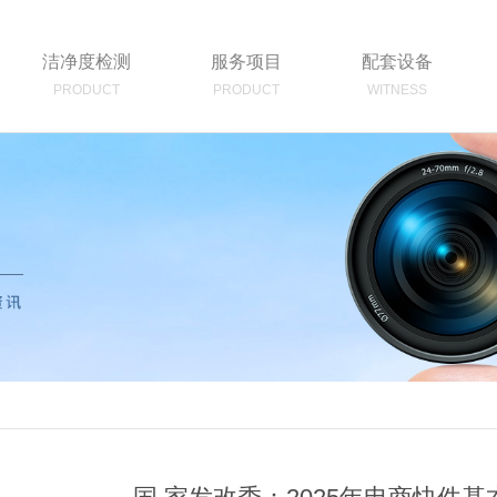
洁净度检测
服务项目
配套设备
PRODUCT
PRODUCT
WITNESS