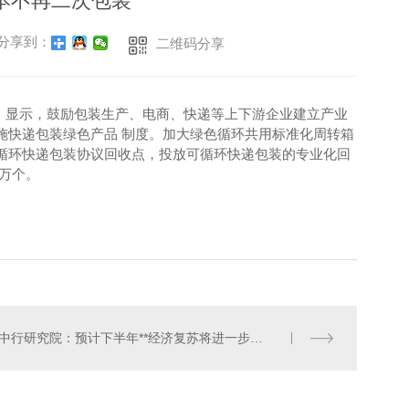
基本不再二次包装
分享到：
二维码分享
规划》显示，鼓励包装生产、电商、快递等上下游企业建立产业
施快递包装绿色产品 制度。加大绿色循环共用标准化周转箱
循环快递包装协议回收点，投放可循环快递包装的专业化回
0万个。
中行研究院：预计下半年**经济复苏将进一步提速