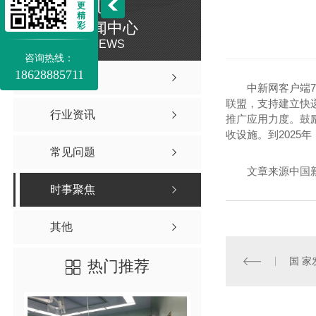
更
精
新闻中心
彩
NEWS
咨询热线：
18628885711
公司新闻
中新网客户端
联盟，支持建立快
行业资讯
推广应用力度。鼓
收设施。到2025
常见问题
文章来源中国
时事聚焦
其他
国 
热门推荐