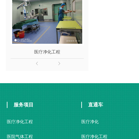
医疗净化工程
洁净度检测
服务项目
直通车
医疗净化工程
医疗净化
医院气体工程
医疗净化工程